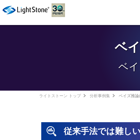
ベ
ベイ
ライトストーン トップ
分析事例集
ベイズ推論
従来手法では難し