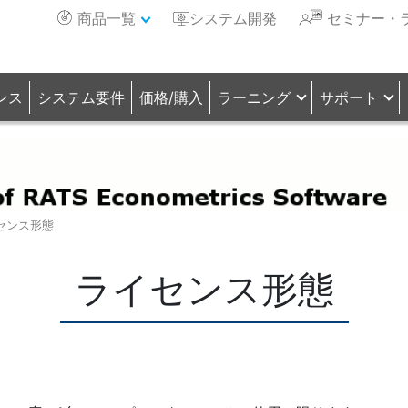
商品一覧
システム開発
セミナー・
ンス
システム要件
価格/購入
ラーニング
サポート
センス形態
ライセンス形態