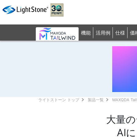
機能
活用例
仕様
価
ライトストーン トップ
製品一覧
MAXQDA Tail
大量の
AI