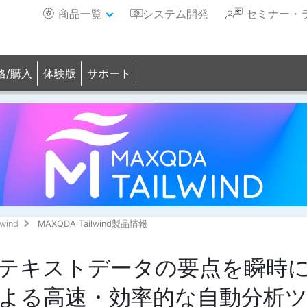
商品一覧
システム開発
セミナー・
格/購入
体験版
サポート
wind
MAXQDA Tailwind製品情報
テキストデータの要点を瞬時
による高速・効率的な自動分析