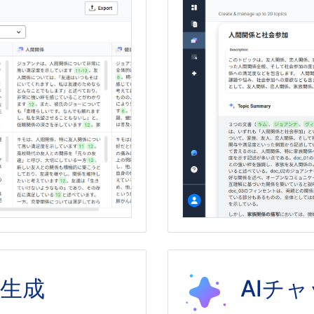
生成
AIチ