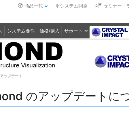
商品一覧
システム開発
セミナー・
ス
システム要件
価格/購入
サポート
アップデート
amond のアップデートに