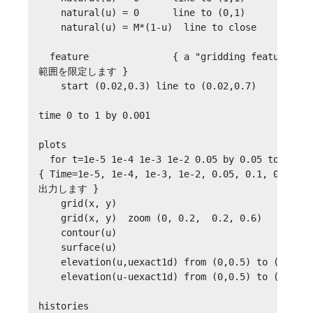
    natural(u) = 0      line to (0,1)

    natural(u) = M*(1-u)  line to close

  feature               { a "gridding featu
範囲を限定します }

    start (0.02,0.3) line to (0.02,0.7)

time 0 to 1 by 0.001

plots

  for t=1e-5 1e-4 1e-3 1e-2 0.05 by 0.05 to 0.2 b
{ Time=1e-5, 1e-4, 1e-3, 1e-2, 0.05, 0.1, 0.15,
出力します }

    grid(x, y)						{Fig.A}

    grid(x, y)	zoom (0, 0.2,  0.2, 0.6)		{Fig.B}

    contour(u)						{Fig.C}

    surface(u)						{Fig.D}

    elevation(u,uexact1d) from (0,0.5) to (1,0.5)	{Fig.E}

    elevation(u-uexact1d) from (0,0.5) to (1,0.5)	{Fig.F}

histories
