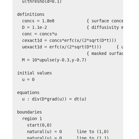
  u(threshold=0.1)

definitions

  concs = 1.8e8             { surface concentra
  D = 1.1e-2                { diffusivity micro
  conc = concs*u

  cexact1d = concs*erfc(x/(2*sqrt(D*t)))

  uexact1d = erfc(x/(2*sqrt(D*t)))	{ u の厳密解 }

                            { masked surface
  M = 10*upulse(y-0.3,y-0.7)

initial values

  u = 0

equations

  u : div(D*grad(u)) = dt(u)

boundaries

  region 1

    start(0,0)

    natural(u) = 0      line to (1,0)

    natural(u) = 0      line to (1,1)
