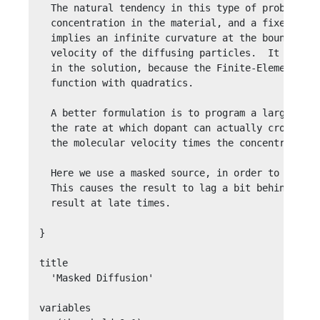
  The natural tendency in this type of problem is
  concentration in the material, and a fixed valu
  implies an infinite curvature at the boundary, 
  velocity of the diffusing particles.  It also g
  in the solution, because the Finite-Element Met
  function with quadratics.

  A better formulation is to program a large inpu
  the rate at which dopant can actually cross the
  the molecular velocity times the concentration 
  Here we use a masked source, in order to genera
  This causes the result to lag a bit behind the 
  result at late times.

}

title

  'Masked Diffusion'

variables
