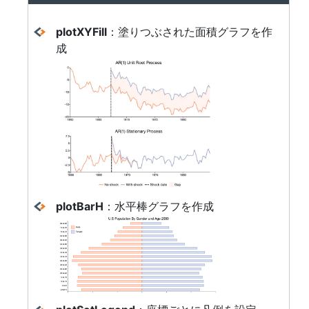
plotXYFill
：塗りつぶされた面積グラフを作
成
plotBarH
：水平棒グラフを作成