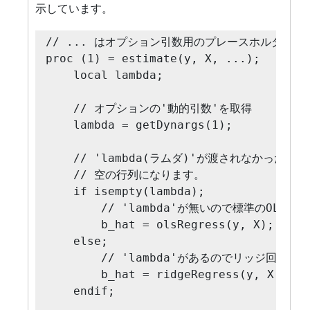
示しています。
// ... はオプション引数用のプレースホルダー

proc (1) = estimate(y, X, ...);

    local lambda;

    // オプションの'動的引数'を取得

    lambda = getDynargs(1);

    // 'lambda(ラムダ)'が渡されなかった場合,
    // 空の行列になります。

    if isempty(lambda);

        // 'lambda'が無いので標準のOLSを
        b_hat = olsRegress(y, X);

    else;

        // 'lambda'があるのでリッジ回帰を
        b_hat = ridgeRegress(y, X, lamb
    endif;
