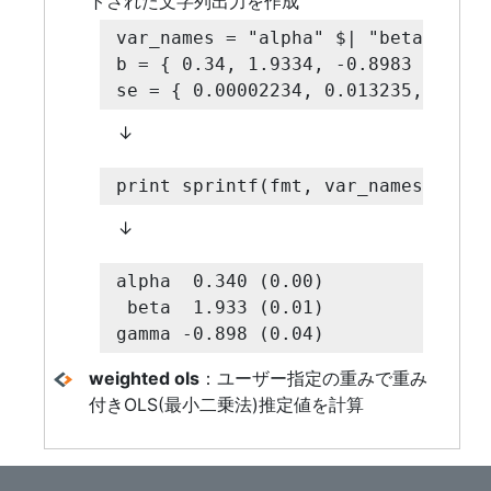
トされた文字列出力を作成
var_names = "alpha" $| "beta" $| "g
b = { 0.34, 1.9334, -0.8983 };

se = { 0.00002234, 0.013235, 0.037
↓
print sprintf(fmt, var_names, b, s
↓
alpha  0.340 (0.00)

 beta  1.933 (0.01)

gamma -0.898 (0.04)
weighted ols
：ユーザー指定の重みで重み
付きOLS(最小二乗法)推定値を計算