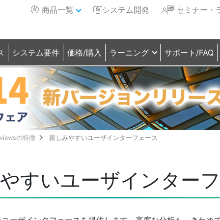
商品一覧
システム開発
セミナー・
ス
システム要件
価格/購入
ラーニング
サポート/FAQ
viewsの特徴
親しみやすいユーザインターフェース
やすいユーザインター
たユーザインタフェースを提供します。高度な分析も、きわめ