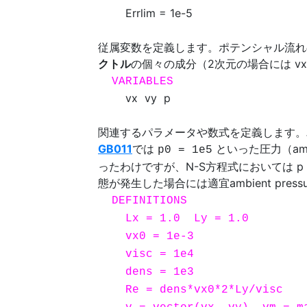
Errlim = 1e-5
従属変数を定義します。ポテンシャル流れ
クトル
の個々の成分（2次元の場合には vx 
VARIABLES
vx vy p
関連するパラメータや数式を定義します。
GB011
では
といった圧力（am
p0 = 1e5
ったわけですが、N-S方程式においては 
態が発生した場合には適宜ambient pre
DEFINITIONS
Lx = 1.0 Ly = 1.0
vx0 = 1e-3 { Speed
visc = 1e4 { Vi
dens = 1e3 { Mas
Re = dens*vx0*2*Ly/visc 