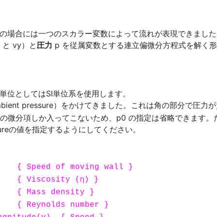
の場合には一つのスカラー変数によって流れが表現できました
と vy）と
圧力
p を従属変数とする連立偏微分方程式を解く
単位としてはSI単位系を使用します。
bient pressure）をかけてきました。これは角の部分で
p の微分項しか入ってこないため、p0 の指定は省略できます。
ssureの値を指定するようにしてください。
 of moving wall }
η
scosity (
) }
s density }
{ Reynolds number }