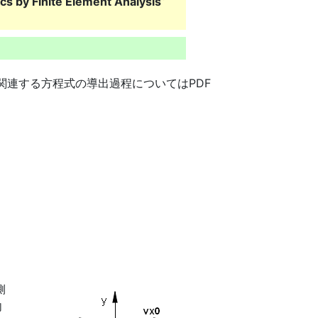
ics by Finite Element Analysis
”
関連する方程式の導出過程についてはPDF
側
向