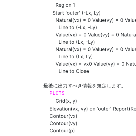
Region 1
Start 'outer' (-Lx, Ly)
Natural(vx) = 0 Value(vy) = 0 Value
Line to (-Lx, -Ly) { 
Value(vx) = 0 Value(vy) = 0 Natural(
Line to (Lx, -Ly) { 
Natural(vx) = 0 Value(vy) = 0 Value
Line to (Lx, Ly) { R
Value(vx) = vx0 Value(vy) = 0 Natura
Line to Close { U
最後に出力すべき情報を規定します。
PLOTS
Grid(x, y)
Elevation(vx, vy) on 'outer' Report(Re
Contour(vx)
Contour(vy)
Contour(p)