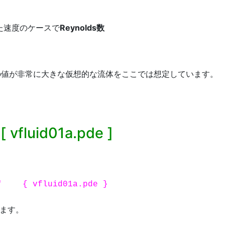
った速度のケースで
Reynolds数
 の値が非常に大きな仮想的な流体をここでは想定しています。
[ vfluid01a.pde ]
' { vfluid01a.pde }
ます。