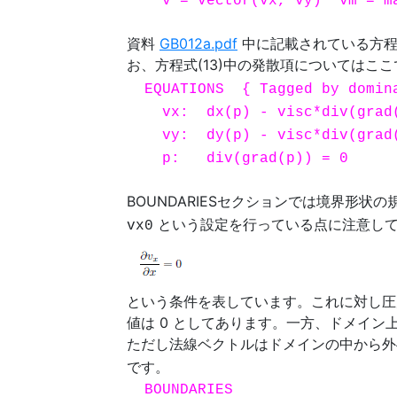
v = vector(vx, vy) vm = ma
資料
GB012a.pdf
中に記載されている方程式
お、方程式(13)中の発散項についてはこ
EQUATIONS { Tagged by domina
vx: dx(p) - visc*div(grad(
vy: dy(p) - visc*div(grad(
p: div(grad(p)) = 0 { D
BOUNDARIESセクションでは境界形
という設定を行っている点に注意してくだ
vx0
という条件を表しています。これに対し圧
値は 0 としてあります。一方、ドメイ
ただし法線ベクトルはドメインの中から
です。
BOUNDARIES