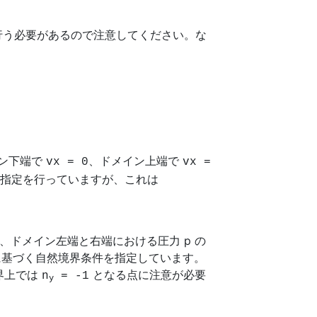
を行う必要があるので注意してください。な
イン下端で
、ドメイン上端で
vx = 0
vx =
という指定を行っていますが、これは
ドメイン左端と右端における圧力 p の
)に基づく自然境界条件を指定しています。
境界上では
となる点に注意が必要
n
= -1
y