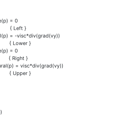
(p) = 0
Left }
p) = -visc*div(grad(vy))
Lower }
(p) = 0
ight }
l(p) = visc*div(grad(vy))
pper }
)