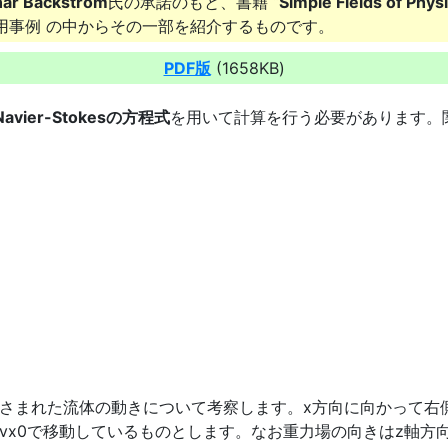
ar Backstrom
氏の承諾のもと、書籍 “
Simple Fields of Phys
用事例 の中からその一部を紹介するものです。
PDF版
(1658KB)
Navier-Stokesの方程式
を用いて計算を行う必要があります。
さまれた流体の動きについて考察します。x方向に向かって右
vx0で移動しているものとします。なお重力場の向きはz軸方