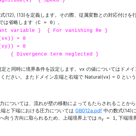
gnitude(v) { Speed }
(12), (13)を定義します。その際、従属変数との対応付け
こでは省略します（
）。
C = 0
nt variable } { For vanishing Re }
vx)) = 0
vy)) = 0
ivergence term neglected }
状の規定と同時に境界条件を設定します。vx の値についてはドメ
さい。またドメイン左端と右端で Natural(vx) = 0 
力については、流れが壁の移動によってもたらされることから、
ン上端と下端における圧力については
GB012a.pdf
中の数式(14
外へ向う方向に取られるため、上端境界上では
, 下端
n
= 1
y