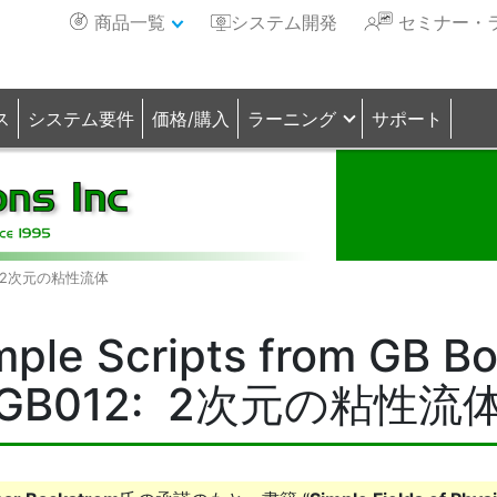
商品一覧
システム開発
セミナー・
ス
システム要件
価格/購入
ラーニング
サポート
: 2次元の粘性流体
ple Scripts from GB B
GB012: 2次元の粘性流