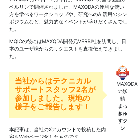
ベルリンで開催されました。MAXQDAの便利な使い
方を学べるワークショップや、研究へのAI活用のシン
ポジウムなど、魅力的なイベントが盛りだくさんでし
た。
MQICの後にはMAXQDA開発元VERBI社を訪問し、日
本のユーザ様からのリクエストを直接伝えてきまし
た。
当社からはテクニカル
MAXQDA
サポートスタッフ2名が
の妖
参加しました。現地の
精
様子をご報告します！
まっ
きゅ
すク
ン
本記事は、当社のXアカウントで投稿した内
容をWebページ化したものです。