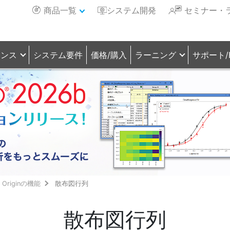
商品一覧
システム開発
セミナー・
センス
システム要件
価格/購入
ラーニング
サポート/
Originの機能
散布図行列
散布図行列