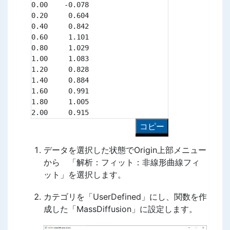
0.00	-0.078

0.20	 0.604

0.40	 0.842

0.60	 1.101

0.80	 1.029

1.00	 1.083

1.20	 0.828

1.40	 0.884

1.60	 0.991

1.80	 1.005

2.00	 0.915
コピー
データを選択した状態でOrigin上部メニュー
から 「解析：フィット：非線形曲線フィ
ット」を選択します。
カテゴリを「UserDefined」にし、関数を作
成した「MassDiffusion」に設定します。