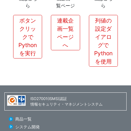
ら
覧ページ
ら
ボタン
連載企
列値の
クリッ
画一覧
設定ダ
クで
ページ
イアロ
Python
へ
グで
を実行
Python
を使用
ISO27001(ISMS)認証
情報セキュリティ・マネジメントシステム
商品一覧
システム開発