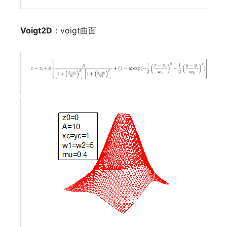
Voigt2D
：voigt曲面