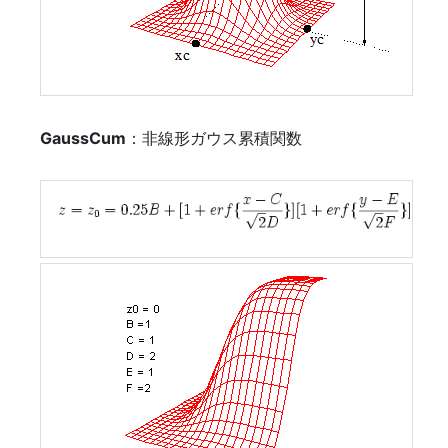
GaussCum
：非線形ガウス累積関数