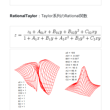
RationalTaylor
：Taylor系列のRational関数